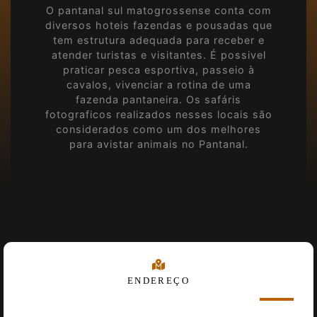
O pantanal sul matogrossense conta com
diversos hoteis fazendas e pousadas que
tem estrutura adequada para receber e
atender turistas e visitantes. É possivel
praticar pesca esportiva, passeio à
cavalos, vivenciar a rotina de uma
fazenda pantaneira. Os safáris
fotograficos realizados nesses locais são
considerados como um dos melhores
para avistar animais no Pantanal.
ENDEREÇO